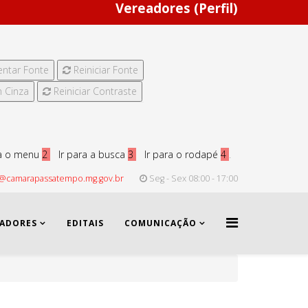
Vereadores (Perfil)
ntar Fonte
Reiniciar Fonte
 Cinza
Reiniciar Contraste
ra o menu
2
Ir para a busca
3
Ir para o rodapé
4
.
@camarapassatempo.mg.gov.br
Seg - Sex 08:00 - 17:00
EADORES
EDITAIS
COMUNICAÇÃO