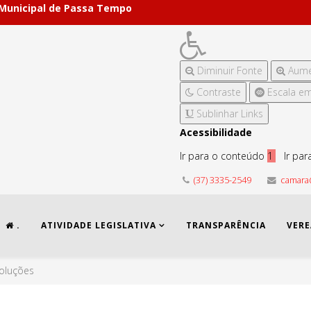
 Municipal de Passa Tempo
Diminuir Fonte
Aume
Contraste
Escala em
Sublinhar Links
Acessibilidade
Ir para o conteúdo
1
Ir pa
(37) 3335-2549
camara
.
ATIVIDADE LEGISLATIVA
TRANSPARÊNCIA
VER
oluções