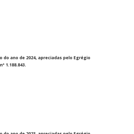
o do ano de 2024, apreciadas pelo Egrégio
º 1.188.843.
o do ano de 2023, apreciadas pelo Egrégio