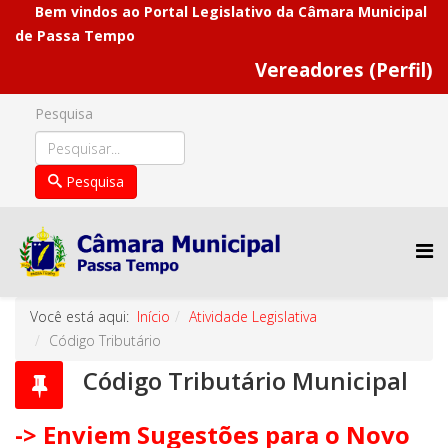
Bem vindos ao Portal Legislativo da Câmara Municipal
de Passa Tempo
Vereadores (Perfil)
Pesquisa
Pesquisa
Você está aqui:
Início
Atividade Legislativa
Código Tributário
Código Tributário Municipal
-> Enviem Sugestões para o Novo