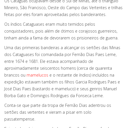
Os Cataguás ocupavam desde o Sul de Minas, até o triângulo
Mineiro, São Francisco, Oeste do Campo das Vertentes e trilhas
feitas por eles foram aproveitadas pelos bandeirantes.
Os índios Cataguases eram muito temidos pelos
conquistadores, pois além de ótimos e corajosos guerreiros,
tinham ainda a fama de devorarem os prisioneiros de guerra.
Uma das primeiras bandeiras a alcançar os sertões das Minas
dos Cataguases foi comandada por Fernão Dias Paes Leme,
entre 1674 e 1681. Ele estava acompanhado de
aproximadamente seiscentos homens (cerca de quarenta
brancos ou
mamelucos
e o restante de índios) incluídos na
expedição estavam também os filhos Garcia Rodrigues Paes e
José Dias Paes (bastardo e mameluco) e seus genros Manuel
Borba Gato e Domingos Rodrigues da Fonseca Leme.
Conta-se que parte da tropa de Fernão Dias adentrou os
sertões das vertentes e vieram a pisar em solo
passatempense.