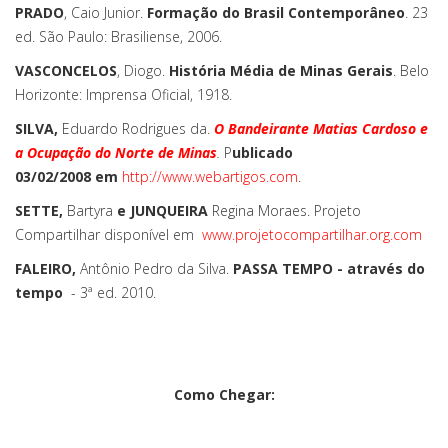
PRADO
, Caio Junior.
Formação do Brasil Contemporâneo
. 23
ed. São Paulo: Brasiliense, 2006.
VASCONCELOS
, Diogo.
História Média de Minas Gerais
. Belo
Horizonte: Imprensa Oficial, 1918.
SILVA,
Eduardo Rodrigues da.
O Bandeirante Matias Cardoso e
a Ocupação do Norte de Minas
.
P
ublicado
03/02/2008
em
http://www.webartigos.com
.
SETTE,
Bartyra
e JUNQUEIRA
Regina Moraes. Projeto
Compartilhar disponível em
www.projetocompartilhar.org.com
FALEIRO,
Antônio Pedro da Silva.
PASSA TEMPO - através do
tempo
- 3ª ed. 2010.
Como Chegar: