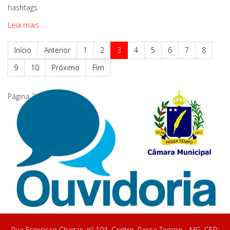
hashtags
Leia mais ...
Início
Anterior
1
2
3
4
5
6
7
8
9
10
Próximo
Fim
Página 3 de 337
Rua Francisco Chagas, nº 104, Centro, Passa Tempo - MG. CEP: